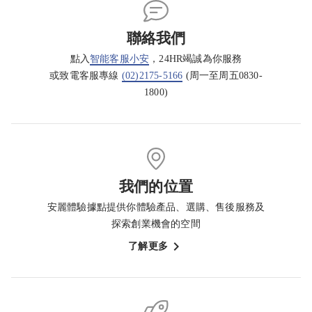
聯絡我們
點入
智能客服小安
，24HR竭誠為你服務
或致電客服專線
(02)2175-5166
(周一至周五0830-
1800)
我們的位置
安麗體驗據點提供你體驗產品、選購、售後服務及
探索創業機會的空間
了解更多