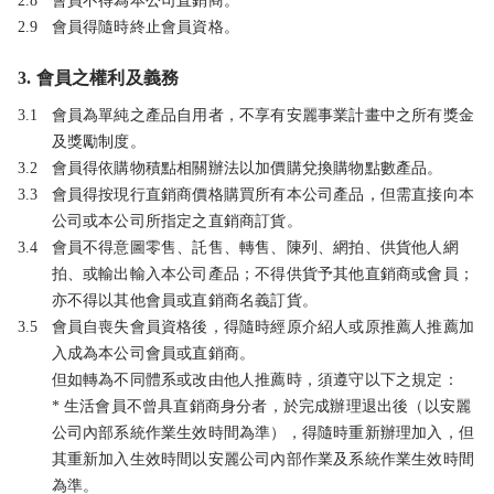
2.8
會員不得為本公司直銷商。
2.9
會員得隨時終止會員資格。
3. 會員之權利及義務
3.1
會員為單純之產品自用者，不享有安麗事業計畫中之所有獎金
及獎勵制度。
3.2
會員得依購物積點相關辦法以加價購兌換購物點數產品。
3.3
會員得按現行直銷商價格購買所有本公司產品，但需直接向本
公司或本公司所指定之直銷商訂貨。
3.4
會員不得意圖零售、託售、轉售、陳列、網拍、供貨他人網
拍、或輸出輸入本公司產品；不得供貨予其他直銷商或會員；
亦不得以其他會員或直銷商名義訂貨。
3.5
會員自喪失會員資格後，得隨時經原介紹人或原推薦人推薦加
入成為本公司會員或直銷商。
但如轉為不同體系或改由他人推薦時，須遵守以下之規定：
* 生活會員不曾具直銷商身分者，於完成辦理退出後（以安麗
公司內部系統作業生效時間為準），得隨時重新辦理加入，但
其重新加入生效時間以安麗公司內部作業及系統作業生效時間
為準。