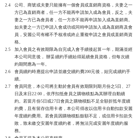
2.4
公司、商號或夫妻只能擁有一個會員或直銷商資格，夫妻之一
方已為直銷商者，任一方不能再申請加入成為會員，反之，夫
妻之一方已為會員者，任一方亦不能再申請加入成為直銷商。
如夫妻之一方已申請入會成功或同時申請加入成為直銷商及會
員，安麗公司有權不予核准或終止重複申請之會員或直銷商資
格。
2.5
加入會員之有效期限為自完成入會手續後起算一年，期滿並經
本公司同意後， 辦妥續約手續始得延續會員資格，但每次續
約期間應為一年。
2.6
會員續約時應提出申請並繳交續約費200元後，始完成續約手
續。
2.7
會員同意，本公司將主動於會員有效期限到期月份之5日、27
日及末日22:00，依序扣抵會員之購物積點為其辦理自動續
約。若當月份5日或27日會員之購物積點不足全額折抵年度續
約費，且有留存信用卡者，本公司得改以信用卡自動扣款安麗
年度續約費用。若會員因購物積點餘額不足，或信用卡扣款失
敗，致未繳交安麗年度續約者，將無法完成安麗年度續約服
務。