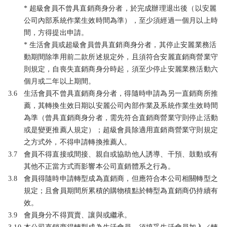
* 超級會員不曾具直銷商身分者，於完成辦理退出後（以安麗
公司內部系統作業生效時間為準），至少須經過一個月以上時
間，方得提出申請。
* 生活會員或超級會員曾具直銷商身分者，其停止安麗業務活
動期間除準用前二款所述規定外，且須符合安麗直銷商營業守
則規定，自喪失直銷商身分時起，須至少停止安麗業務活動六
個月或二年以上期間。
3.6
生活會員不曾具直銷商身分者，得隨時申請為另一直銷商所推
薦，其轉換生效日期以安麗公司內部作業及系統作業生效時間
為準（曾具直銷商身分者，需先符合直銷商營業守則停止活動
或是變更推薦人規定）；超級會員除適用直銷商營業守則規定
之方式外，不得申請轉換推薦人。
3.7
會員不得直接或間接、親自或協助他人誘導、干預、鼓動或有
其他不正當方式而影響本公司直銷體系之行為。
3.8
會員得隨時申請轉型成為直銷商，但應符合本公司相關轉型之
規定；且會員期間所累積的購物積點於轉型為直銷商仍持續有
效。
3.9
會員身分不得買賣、讓與或繼承。