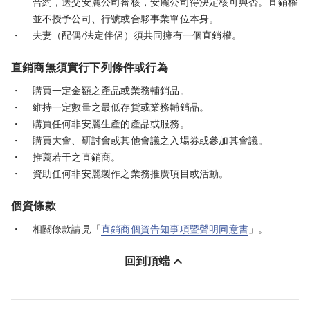
合約，送交安麗公司審核，安麗公司得決定核可與否。直銷權
並不授予公司、行號或合夥事業單位本身。
・
夫妻（配偶/法定伴侶）須共同擁有一個直銷權。
直銷商無須實行下列條件或行為
・
購買一定金額之產品或業務輔銷品。
・
維持一定數量之最低存貨或業務輔銷品。
・
購買任何非安麗生產的產品或服務。
・
購買大會、研討會或其他會議之入場券或參加其會議。
・
推薦若干之直銷商。
・
資助任何非安麗製作之業務推廣項目或活動。
個資條款
・
相關條款請見「
直銷商個資告知事項暨聲明同意書
」。
回到頂端