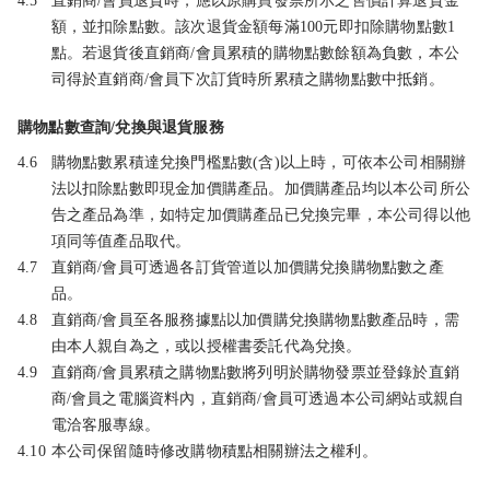
4.5
直銷商/會員退貨時，應以原購買發票所示之售價計算退貨金
額，並扣除點數。該次退貨金額每滿100元即扣除購物點數1
點。若退貨後直銷商/會員累積的購物點數餘額為負數，本公
司得於直銷商/會員下次訂貨時所累積之購物點數中抵銷。
購物點數查詢/兌換與退貨服務
4.6
購物點數累積達兌換門檻點數(含)以上時，可依本公司相關辦
法以扣除點數即現金加價購產品。加價購產品均以本公司所公
告之產品為準，如特定加價購產品已兌換完畢，本公司得以他
項同等值產品取代。
4.7
直銷商/會員可透過各訂貨管道以加價購兌換購物點數之產
品。
4.8
直銷商/會員至各服務據點以加價購兌換購物點數產品時，需
由本人親自為之，或以授權書委託代為兌換。
4.9
直銷商/會員累積之購物點數將列明於購物發票並登錄於直銷
商/會員之電腦資料內，直銷商/會員可透過本公司網站或親自
電洽客服專線。
4.10
本公司保留隨時修改購物積點相關辦法之權利。