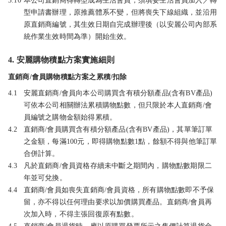
3.10
本公司直銷商得轉型成為生活會員，須填妥生活會員加入／轉
型申請書辦理，原推薦體系不變，但將喪失下線組織，並沿用
原直銷商編號，其生效日期自完成辦理後（以安麗公司內部系
統作業生效時間為準）開始生效。
4. 安麗購物積點方案實施細則
直銷商/會員購物積點方案之累積/扣除
4.1
安麗直銷商/會員向本公司購買含有積分額產品(含有BV產品)
可依本公司相關辦法累積購物點數，但只限於本人直銷商/會
員編號之購物金額始得累積。
4.2
直銷商/會員購買含有積分額產品(含有BV產品)，其單筆訂單
之金額，每滿100元，即得購物點數1點，餘額不得與他筆訂單
合併計算。
4.3
凡於直銷商/會員資格存續未中斷之期間內，購物點數期限二
年並可兌換。
4.4
直銷商/會員如喪失直銷商/會員資格，所有購物點數即不予保
留，亦不得以任何理由要求以加價購買產品。直銷商/會員再
次加入時，不得主張回復原有點數。