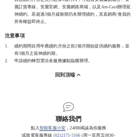
麗訂貨專線、安麗官網、安麗網路商城，以及Am-Card辦理延
伸續約。若超過3個月緩衝期仍未辦理續約，其直銷商/會員的
所有權益即終止。
注意事項
1.
續約期間自周年應續約月份之前2個月開始提供續約服務，並
有3個月之延伸續約期。
2.
申請續約轉型需洽各服務據點臨櫃辦理。
回到頂端
聯絡我們
點入
智能客服小安
，24HR竭誠為你服務
或致電客服專線
(02)2175-5166
(周一至周五0830-