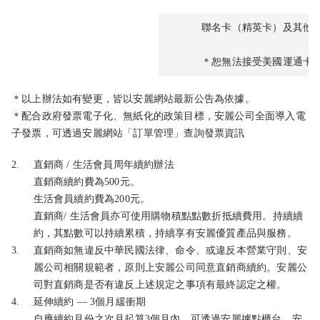
聯名卡（精英卡）及其他
＊恕無法接受美國運通卡
＊以上辦法如有變更，皆以安麗網站最新公告為依據。
＊配合政府發票電子化、無紙化的政策目標，安麗公司全面導入電
子發票，可透過安麗網站「訂單管理」查詢發票資訊
2.
直銷商 / 生活會員周年續約辦法
直銷商續約費為500元。
生活會員續約費為200元。
直銷商/ 生活會員亦可使用購物積點點數折抵續費用。持續續
約，其點數可以持續累積，持續享有安麗優質產品與服務。
3.
直銷商如無違反中華民國法律、命令、或違反本營業守則、安
麗公司相關規範者，原則上安麗公司同意直銷商續約。安麗公
司對直銷商是否有違反上述規定之事項有最終認定之權。
4.
延伸續約 — 3個月緩衝期
自應續約月份之次月起算3個月內，可透過安麗據點櫃台、安