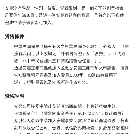
安麗沒有學歷、性別、貧富、背景限制，是一個公平的創業機會，
只要你年滿18歲，透過一位安麗直銷商的推薦，且符合以下條件，
完成申請手續者皆可加入。
資格條件
・
中華民國國民（擁有有效之中華民國身分證）、外國人士（需
擁有六個月以上效期之「外僑居留證」及「護照」， 且需簽
署「非中華民國國民直銷商協議暨委任書」）。
・
透過安麗直銷商推薦加入並繳交安麗直銷商加入申請書、個資
告知暨聲明同意書及加入費用1,000元（如退出時費用可
退），領取發票以及安麗新夥伴資料袋。
資格說明
・
安麗公司接受申請後發給直銷商編號，其直銷權始生效。
・
依據營業守則（請參閱事業手冊）第3.6條規定，直銷商最初
應以個人名義申請加入安麗事業，當獲得直銷商編號後，若直
銷商欲以委任公司、合夥、或信託形態經營，則必須簽署相關