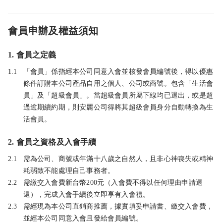
會員申辦及權益須知
1. 會員之定義
1.1
「會員」係指經本公司同意入會並核發會員編號後，得以優惠
條件訂購本公司產品自用之個人、公司或商號。包含「生活會
員」及「超級會員」。當超級會員所屬下線均已退出，或是超
過逾期續約期，則安麗公司得將其超級會員身分自動轉換為生
活會員。
2. 會員之資格及入會手續
2.1
需為公司、商號或年滿十八歲之自然人，且非心神喪失或精神
耗弱致不能處理自己事務者。
2.2
需繳交入會費新台幣200元（入會費不得以任何理由申請退
還），完成入會手續後立即享有入會禮。
2.3
需經現為本公司直銷商推薦，據實填妥申請書、繳交入會費，
並經本公司同意入會且發給會員編號。